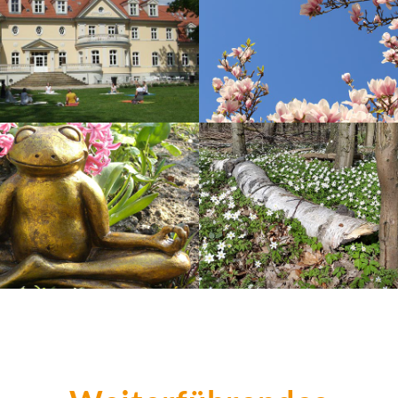
t Saunstorf
Schönheit und Weite erl
 lachen
In Hamburg-Bergstedt