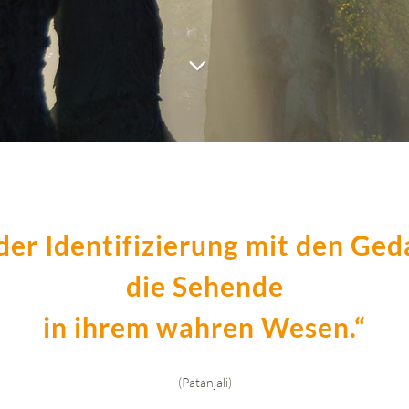
 der Identifizierung mit den Ge
die Sehende
in ihrem wahren Wesen.“
(Patanjali)