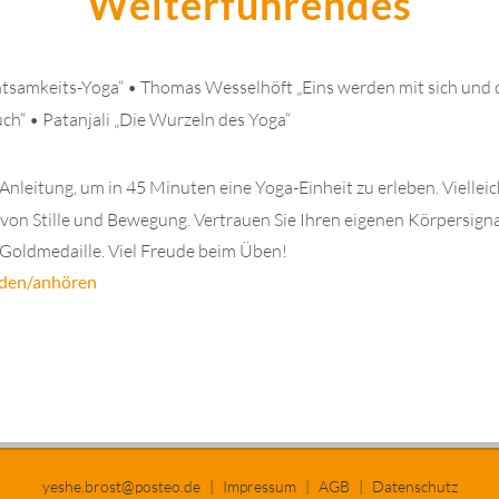
Weiterführendes
tsamkeits-Yoga“ • Thomas Wesselhöft „Eins werden mit sich und de
h“ • Patanjali „Die Wurzeln des Yoga“
 Anleitung, um in 45 Minuten eine Yoga-Einheit zu erleben. Vielleich
von Stille und Bewegung. Vertrauen Sie Ihren eigenen Körpersigna
e Goldmedaille. Viel Freude beim Üben!
aden/anhören
yeshe.brost@posteo.de
|
Impressum
|
AGB
|
Datenschutz