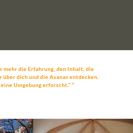
e mehr die Erfahrung, den Inhalt, die
hr über dich und die Asanas entdecken.
seine Umgebung erforscht.“ “