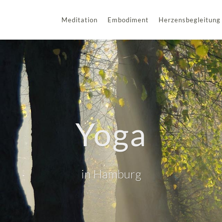
Meditation
Embodiment
Herzensbegleitung
Yoga
in Hamburg