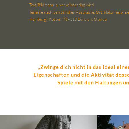
Text/Bildmaterial vervollständigt wird.
Termine nach persönlicher Absprache, Ort: Naturheilpra
Hamburg), Kosten: 75–110 Euro pro Stunde
„Zwinge dich nicht in das Ideal eine
Eigenschaften und die Aktivität desse
Spiele mit den Haltungen un