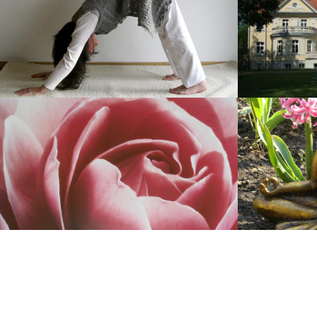
Asana „Herabschauender Hund“
Yoga auf Gu
Es wagen, sich zu öffnen
Miteinander